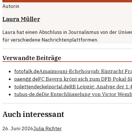
Autorin
Laura Müller
Laura hat einen Abschluss in Journalismus von der Univer
für verschiedene Nachrichtenplattformen.
Verwandte Beiträge
fotofalk.de
Amaimouni-Echghouyab: Eintracht Fr
paengg.de
FC Bayern krönt sich zum DFB-Pokal-S
toilettendeckelportal.de
RB Leipzig: Analyse der 1
tubus-de.de
Die Entschlüsselung von Victor Wem
Auch interessant
26. Juni 2026
Julia Richter