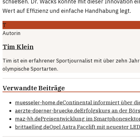
schließen. Dr. Wacks könnte mit dieser Innovation e
Wert auf Effizienz und einfache Handhabung legt.
T
Autorin
Tim Klein
Tim ist ein erfahrener Sportjournalist mit über zehn Ja
olympische Sportarten.
Verwandte Beiträge
muesseler-home.de
Continental informiert über d
aerzte-doerner-bruecke.de
Erfolgskurs an der Bör
maz-hh.de
Preisentwicklung im Smartphonesektor
brittaelling.de
Opel Astra Facelift mit neuester L