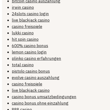
bitcoin casino auszahlung
irwin casino
24slots casino login
live blackjack casino
casino freispiele
lukki casino
hit spin casino
600% casino bonus
lemon casino login
plinko casino erfahrungen
total casino
pistolo casino bonus
evolve casino auszahlung
casino freispiele
live blackjack casino
casino bonus umsatzbedingungen
casino bonus ohne einzahlung
888 casino